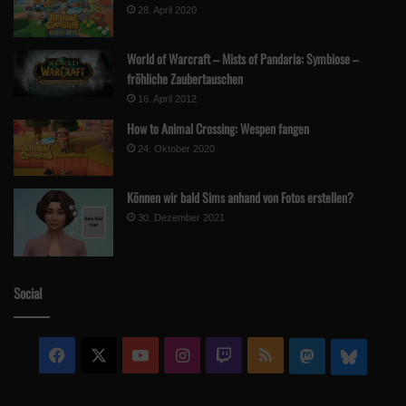
28. April 2020
World of Warcraft – Mists of Pandaria: Symbiose –
fröhliche Zaubertauschen
16. April 2012
How to Animal Crossing: Wespen fangen
24. Oktober 2020
Können wir bald Sims anhand von Fotos erstellen?
30. Dezember 2021
Social
Facebook
X
YouTube
Instagram
Twitch
RSS
Mastodon
Blue