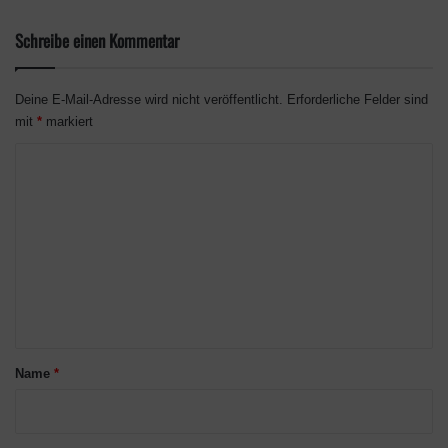
Schreibe einen Kommentar
Deine E-Mail-Adresse wird nicht veröffentlicht.
Erforderliche Felder sind
mit
*
markiert
K
o
m
m
e
n
t
a
Name
*
r
*