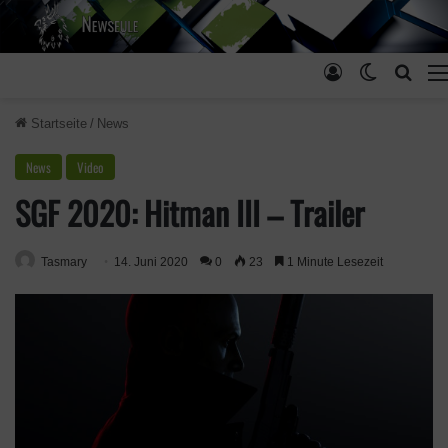
Anmelden
Skin ums
Such
Startseite
/
News
News
Video
SGF 2020: Hitman III – Trailer
Tasmary
14. Juni 2020
0
23
1 Minute Lesezeit