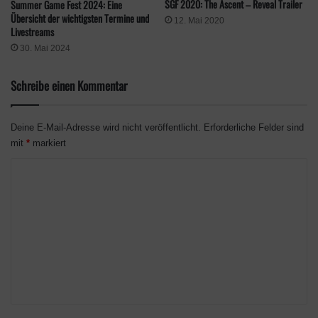
SGF 2020: The Ascent – Reveal Trailer
Summer Game Fest 2024: Eine
Übersicht der wichtigsten Termine und
12. Mai 2020
Livestreams
30. Mai 2024
Schreibe einen Kommentar
Deine E-Mail-Adresse wird nicht veröffentlicht.
Erforderliche Felder sind
mit
*
markiert
K
o
m
m
e
n
t
a