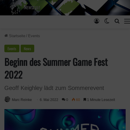
Anmelden
Skin ums
Such
Startseite
/
Events
Events
News
Beginn des Summer Game Fest
2022
Geoff Keighley lädt zum Sommerevent
Marc Reinke
6. Mai 2022
0
60
1 Minute Lesezeit