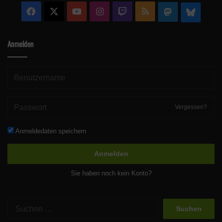
Facebook
X
YouTube
Instagram
Twitch
RSS
Mastodon
Blue
Anmelden
Vergessen?
Anmeldedaten speichern
Anmelden
Sie haben noch kein Konto?
Suchen
nach: