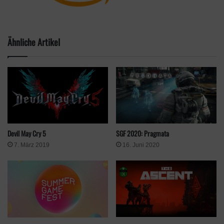
Sollten weitere Events im Rahmen des Summer Game Fest
angekündigt werden, gibt es wie gewohnt auf unserer Seite eine
Ähnliche Artikel
Übersicht mit allen Terminen.
Quelle
Offizielle Webseite
Xbox Wire
Schlagwörter
Bethesda Softworks
Geoff Keighley
SGF 2022
Summer Game Fest
Summer Game Fest 2022
XBox
Devil May Cry 5
SGF 2020: Pragmata
7. März 2019
16. Juni 2020