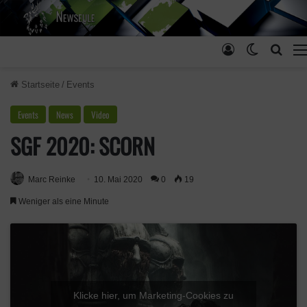
Anmelden
Skin ums
Such
Startseite
/
Events
Events
News
Video
SGF 2020: SCORN
Marc Reinke
10. Mai 2020
0
19
Weniger als eine Minute
Klicke hier, um Marketing-Cookies zu