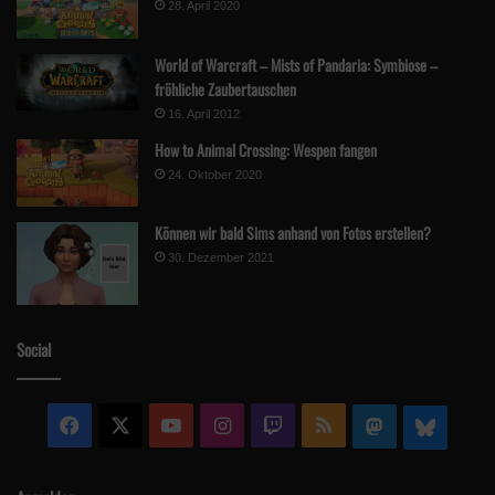
28. April 2020
World of Warcraft – Mists of Pandaria: Symbiose –
fröhliche Zaubertauschen
16. April 2012
How to Animal Crossing: Wespen fangen
24. Oktober 2020
Können wir bald Sims anhand von Fotos erstellen?
30. Dezember 2021
Social
Facebook
X
YouTube
Instagram
Twitch
RSS
Mastodon
Blue