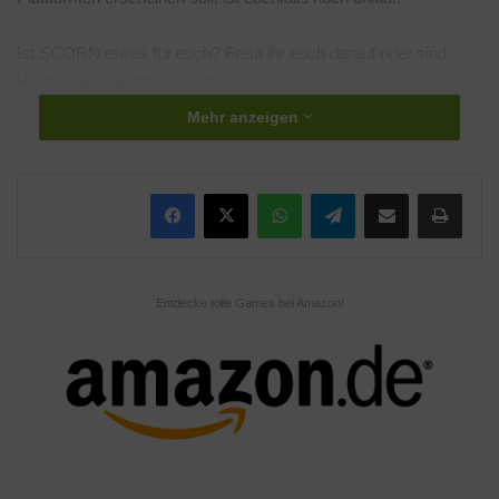
Ist SCORN etwas für euch? Freut ihr euch darauf oder sind
Horrorspiele nichts für euch?
Mehr anzeigen
Schlagwörter
ebb Software
Horror
SGF 2020
Summer Game Fest
Summer Game Fest 2020
Xbox Inside
WhatsApp
Telegram
Teile per E-Mail
Drucken
Entdecke tolle Games bei Amazon!