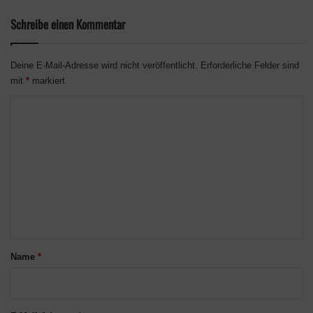
Schreibe einen Kommentar
Deine E-Mail-Adresse wird nicht veröffentlicht.
Erforderliche Felder sind
mit
*
markiert
K
o
m
m
e
n
t
a
Name
*
r
*