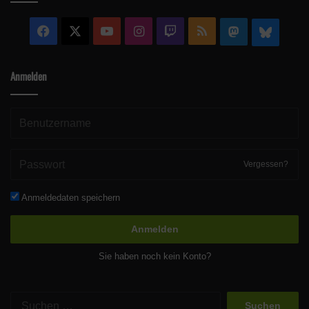
Facebook
X
YouTube
Instagram
Twitch
RSS
Mastodon
Blue
Anmelden
Vergessen?
Anmeldedaten speichern
Anmelden
Sie haben noch kein Konto?
Suchen