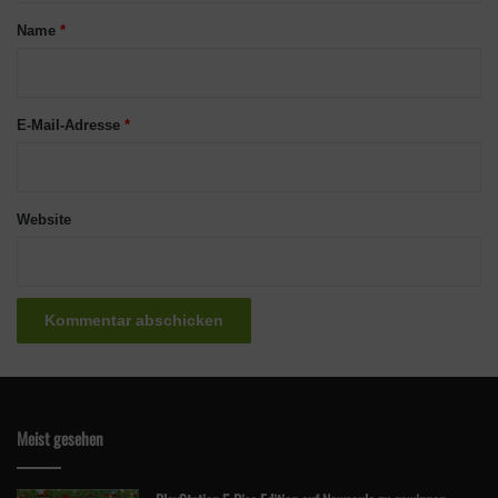
a
Name
*
r
*
E-Mail-Adresse
*
Website
Meist gesehen