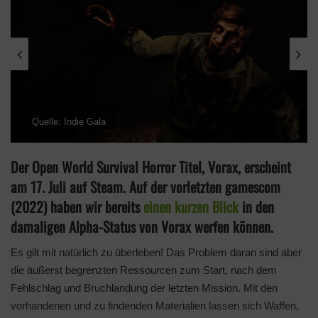
o
w
o
n
X
Quelle: Indie Gala
Der Open World Survival Horror Titel, Vorax, erscheint
am 17. Juli auf Steam. Auf der vorletzten gamescom
(2022) haben wir bereits
einen kurzen Blick
in den
damaligen Alpha-Status von Vorax werfen können.
Es gilt mit natürlich zu überleben! Das Problem daran sind aber
die äußerst begrenzten Ressourcen zum Start, nach dem
Fehlschlag und Bruchlandung der letzten Mission. Mit den
vorhandenen und zu findenden Materialien lassen sich Waffen,