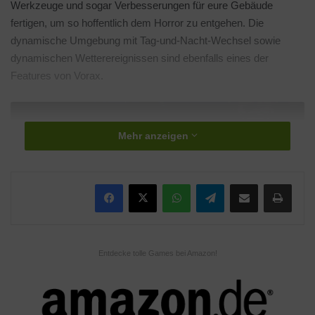
Werkzeuge und sogar Verbesserungen für eure Gebäude
fertigen, um so hoffentlich dem Horror zu entgehen. Die
dynamische Umgebung mit Tag-und-Nacht-Wechsel sowie
dynamischen Wetterereignissen sind ebenfalls eines der
Features von Vorax.
Mehr anzeigen
Klicke hier, um Marketing-Cookies zu
WhatsApp
Telegram
Teile per E-Mail
Drucken
akzeptieren und diesen Inhalt zu aktivieren
Entdecke tolle Games bei Amazon!
Weitere Informationen findet Ihr auf der Webseite zum Spiel:
voraxgame.com