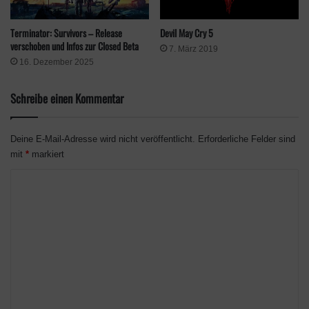
Devil May Cry 5
Terminator: Survivors – Release
verschoben und Infos zur Closed Beta
7. März 2019
16. Dezember 2025
Schreibe einen Kommentar
Deine E-Mail-Adresse wird nicht veröffentlicht.
Erforderliche Felder sind
mit
*
markiert
K
o
m
m
e
n
t