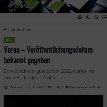
Anmelden
Skin ums
Such
Startseite
/
News
News
Vorax – Veröffentlichungsdatum
bekannt gegeben
Bereits auf der gamescom 2022 warfen wir
einen Blick auf die Alpha
Mystixx
F
6. Juni 2024
0
30
Weniger als eine Minute
o
l
l