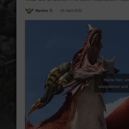
Mystixx
F
20. April 2022
o
l
l
o
w
o
n
X
Klicke hier, 
akzeptieren und 