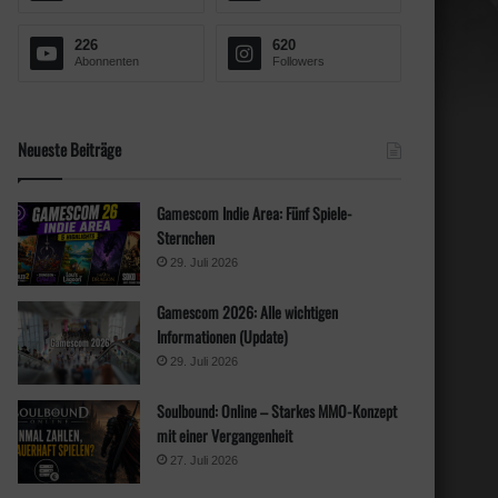
h
:
226
620
Abonnenten
Followers
Neueste Beiträge
Gamescom Indie Area: Fünf Spiele-
Sternchen
29. Juli 2026
Gamescom 2026: Alle wichtigen
Informationen (Update)
29. Juli 2026
Soulbound: Online – Starkes MMO-Konzept
mit einer Vergangenheit
27. Juli 2026