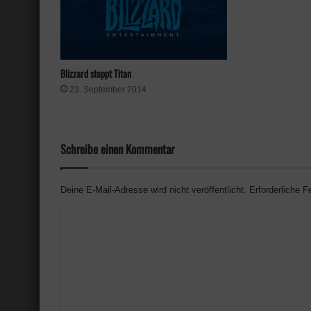
Blizzard stoppt Titan
23. September 2014
Schreibe einen Kommentar
Deine E-Mail-Adresse wird nicht veröffentlicht.
Erforderliche F
K
o
m
m
e