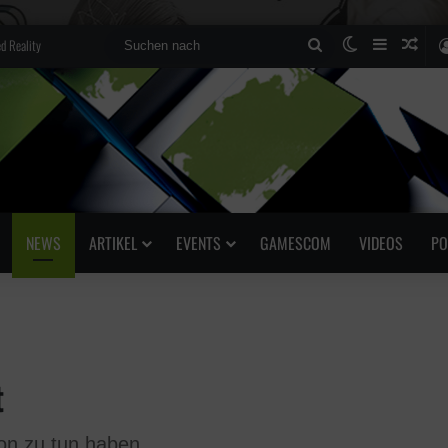
d Reality
Suchen
Skin umscha
Sidebar
Zufä
nach
NEWS
ARTIKEL
EVENTS
GAMESCOM
VIDEOS
PO
t
on zu tun haben