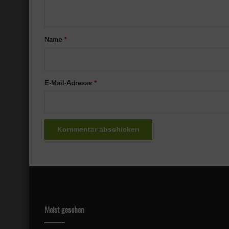
n
t
a
Name
*
r
*
E-Mail-Adresse
*
Meist gesehen