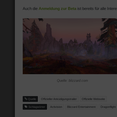
Auch die
Anmeldung zur Beta
ist bereits für alle Inte
Quelle: blizzard.com
Quelle
Offizieller Anküdigungstrailer
Offizielle Webseite
Schlagwörter
Activision
Blizzard Entertainment
Dragonflight