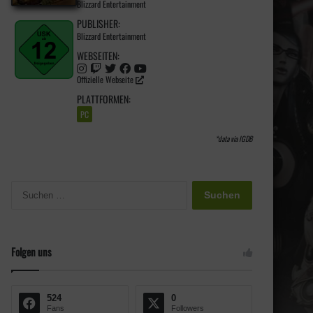
Blizzard Entertainment
PUBLISHER:
Blizzard Entertainment
WEBSEITEN:
Offizielle Webseite
PLATTFORMEN:
PC
*data via
IGDB
S
u
c
h
e
Folgen uns
n
n
a
524
0
c
Fans
Followers