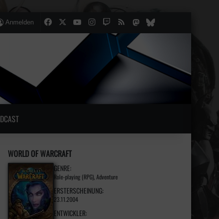
Facebook
X
YouTube
Instagram
Twitch
RSS
Mastodon
lten
lliger Artikel
Bluesky
Anmelden
DCAST
WORLD OF WARCRAFT
GENRE:
Role-playing (RPG), Adventure
ERSTERSCHEINUNG:
23.11.2004
ENTWICKLER: