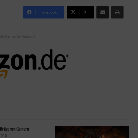
Teile per E-Mail
Drucken
Facebook
X
olle Games bei Amazon!
iträge von Gamern
2010