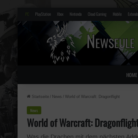
PC
PlayStation
Xbox
Nintendo
Cloud Gaming
Mobile
Extende
HOME
Startseite
/
News
/
World of Warcraft: Dragonflight
News
World of Warcraft: Dragonfligh
Was die Drachen mit dem nächsten Add