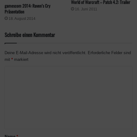
World of Warcraft – Patch 4.2: Trailer
gamescom 2014: Raven’s Cry
16. Juni 2011
Präsentation
Wer auf der Gamescom vor Ort ist, kann am Stand von World
18. August 2014
of Warcraft (Halle 8) selbst Hand an das begehrteste neue
Feature überhaupt legen. Egal ob bauen, dekorieren oder
Schreibe einen Kommentar
anpassen: Es gibt viel zu entdecken!
Deine E-Mail-Adresse wird nicht veröffentlicht.
Erforderliche Felder sind
mit
*
markiert
K
o
m
m
e
n
t
Ein genaues Erscheinungsdatum für World of Warcraft: Midnight
a
Name
*