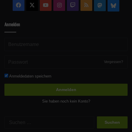
Facebook
X
YouTube
Instagram
Twitch
RSS
Mastodon
Blue
Anmelden
Vergessen?
Anmeldedaten speichern
Anmelden
Sie haben noch kein Konto?
Suchen
nach: