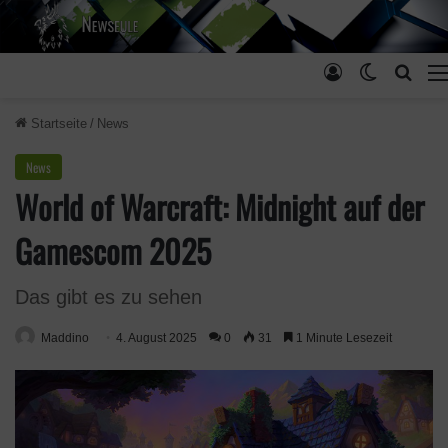
Anmelden
Skin ums
Such
Startseite
/
News
News
World of Warcraft: Midnight auf der
Gamescom 2025
Das gibt es zu sehen
Maddino
4. August 2025
0
31
1 Minute Lesezeit