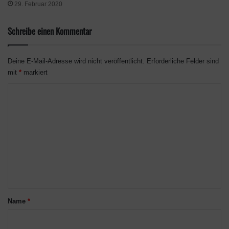
29. Februar 2020
Schreibe einen Kommentar
Deine E-Mail-Adresse wird nicht veröffentlicht.
Erforderliche Felder sind
mit
*
markiert
K
o
m
m
e
n
t
a
Name
*
r
*