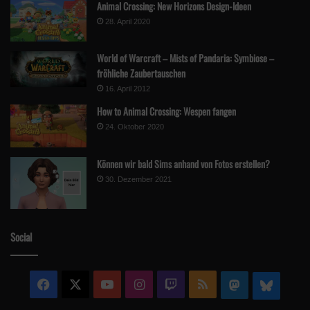
Animal Crossing: New Horizons Design-Ideen
28. April 2020
World of Warcraft – Mists of Pandaria: Symbiose –
fröhliche Zaubertauschen
16. April 2012
How to Animal Crossing: Wespen fangen
24. Oktober 2020
Können wir bald Sims anhand von Fotos erstellen?
30. Dezember 2021
Social
Facebook
X
YouTube
Instagram
Twitch
RSS
Mastodon
Blue