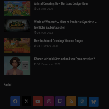
Animal Crossing: New Horizons Design-Ideen
28. April 2020
World of Warcraft – Mists of Pandaria: Symbiose –
fröhliche Zaubertauschen
16. April 2012
How to Animal Crossing: Wespen fangen
24. Oktober 2020
Können wir bald Sims anhand von Fotos erstellen?
30. Dezember 2021
Social
Facebook
X
YouTube
Instagram
Twitch
RSS
Mastodon
Blue