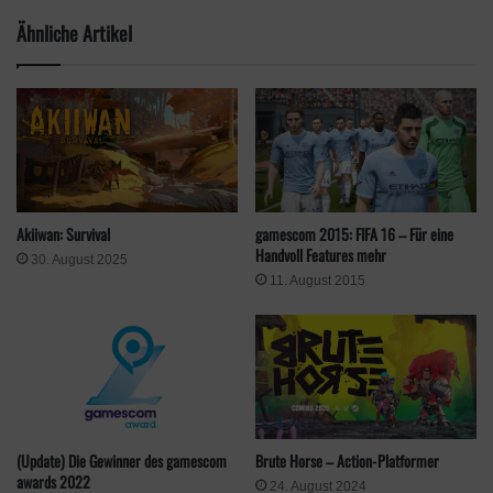
setzen und euer Winterresort bewundern.
Ähnliche Artikel
gamescom 2015: FIFA 16 – Für eine
Akiiwan: Survival
Handvoll Features mehr
30. August 2025
11. August 2015
Schnee frei für die Schneekanonen! – Quelle: Aerosoft
Sollte einmal nicht so viel Schnee auf der Piste vorhanden sein
oder durch viele Skifahrer platt gefahren sein, dürft ihr euch an
den Schneekanonen austoben. Dadurch lassen sich Literweise
Schnee auf das Gelände pusten, um so neue Schneehügel zu
generieren oder die Strecke auszubessern. Euch stehen dabei
(Update) Die Gewinner des gamescom
Brute Horse – Action-Platformer
awards 2022
auch Pistenraupen und Geländewagen zur Verfügung, die euch
24. August 2024