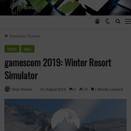
Anmelden
Skin ums
Such
Startseite
/
Events
Events
News
gamescom 2019: Winter Resort
Simulator
Marc Reinke
23. August 2019
0
24
1 Minute Lesezeit