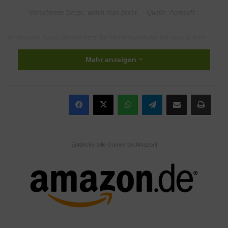
Verschneite Berge, wohin man blickt. – Quelle: Aerosoft
In diesem Spiel übernehmt die Verantwortung für eine 6 km²
große Skipiste. Im Mittelpunkt der Skilift, der die zahlenden
Mehr anzeigen
Besucher komfortable auf den Berg bringt. Die sehr detaillierten
Doppelmayr Seilbahnen weichen kaum von ihrem originalen
Pendant ab. Stellwerke, Räder, Seile, Seilbahngondeln; alles mit
WhatsApp
Telegram
Teile per E-Mail
Drucken
viel Liebe zum Detail nachgebildet.
Im Steuerhäuschen habt ihr Zugriff auf ein Bedienelement, mit
dem ihr die komplette Anlage überwachen und Steuern könnt.
Entdecke tolle Games bei Amazon!
Aufgabe ist es, dass sowohl bei schlechtem Wetter die Anlage
Gewinn einbringt als auch bei gutem Wetter keine Überlastung
stattfindet. Ihr solltet also gut planen können und eurer
Winterresort den Bedürfnissen anpassen und ausbauen.
Natürlich könnt ihr euch auch selbst in eine Seilbahngondel