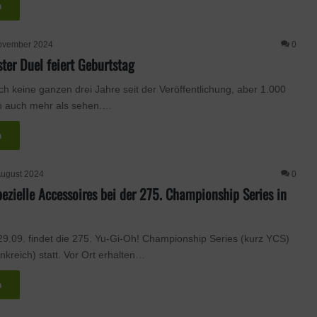
n
ovember 2024
0
ter Duel feiert Geburtstag
ch keine ganzen drei Jahre seit der Veröffentlichung, aber 1.000
ch auch mehr als sehen.…
n
August 2024
0
ezielle Accessoires bei der 275. Championship Series in
29.09. findet die 275. Yu-Gi-Oh! Championship Series (kurz YCS)
rankreich) statt. Vor Ort erhalten…
n