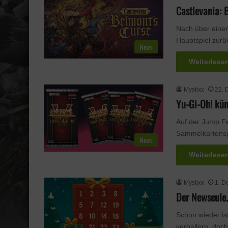
Castlevania: 
Nach über einem
Hauptspiel zurü
News
Weiterlese
Mystixx
22. 
Yu-Gi-Oh! kün
Auf der Jump Fe
Sammelkartenspi
News
Weiterlese
Mystixx
1. D
Der Newseule.
Schon wieder is
verballern, doc