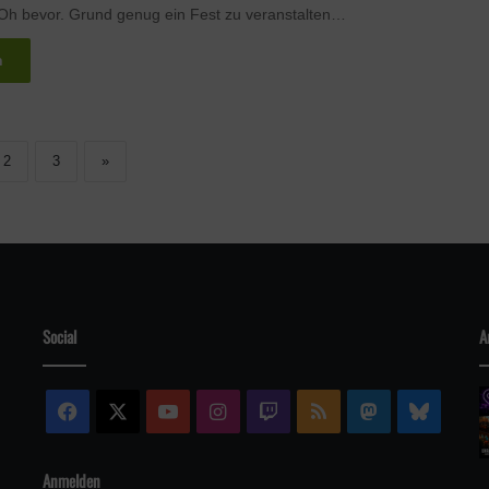
Oh bevor. Grund genug ein Fest zu veranstalten…
n
2
3
»
Social
A
Facebook
X
YouTube
Instagram
Twitch
RSS
Mastodon
Blue
Anmelden