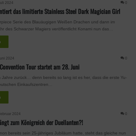
Juli 2024
0
tiert das limitierte Stainless Steel Dark Magician Girl
rpiece Serie des Blauäugigen Weißen Drachen und dann im
hr des Schwarzer Magiers veröffentlicht Konami nun das…
n
Juni 2024
0
Convention Tour startet am 28. Juni
 Jahre zurück… denn bereits so lang ist es her, dass die erste Yu-
deutschen Einkaufszentren…
n
Februar 2024
0
ngt zum Königreich der Duellanten?!
 bereits sein 25-jähriges Jubiläum hatte, steht das gleiche nun