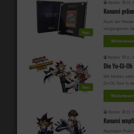
Mystixx
25. 
Konami präsen
Nach der Maste
vergangenen Ja
News
Weiterlese
Mystixx
11. 
Die Yu-Gi-Oh 
Wir blicken zehn
Gi-Oh Tour in 
News
Weiterlese
Mystixx
22. 
Konami empfä
Nachdem Pokémon