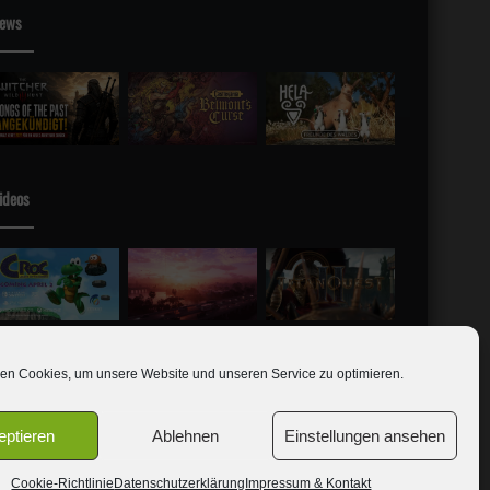
ews
ideos
en Cookies, um unsere Website und unseren Service zu optimieren.
eptieren
Ablehnen
Einstellungen ansehen
Team
Jobs
Cookie-Richtlinie (EU)
Datenschutzerklärung
Cookie-Richtlinie
Datenschutzerklärung
Impressum & Kontakt