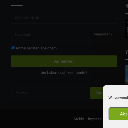
N
Vergessen?
Anmeldedaten speichern
V
Anmelden
Sie haben noch kein Konto?
Suchen
nach:
Wir verwend
Akz
Archiv
Impressum & Kontakt