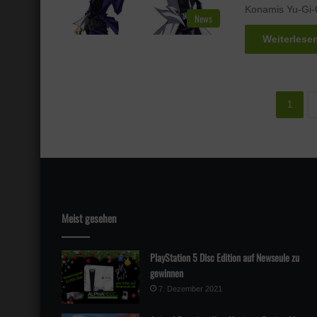
Konamis Yu-Gi-
News
Weiterlese
1
Meist gesehen
PlayStation 5 Disc Edition auf Newseule zu
gewinnen
7. Dezember 2021