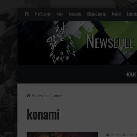
PC
PlayStation
Xbox
Nintendo
Cloud Gaming
Mobile
Extende
HOME
Startseite
/
konami
konami
Marco Krämer