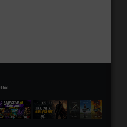
rtikel
sky