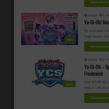
Weiterlese
Mystixx
7. N
Yu-Gi-Oh! Mas
Es sind zwar no
Tage lassen si
News
Weiterlese
Mystixx
27. 
Yu-Gi-Oh – Sp
Frankreich
Vom 27.09. bis 
Events
statt in Lille (F
Weiterlese