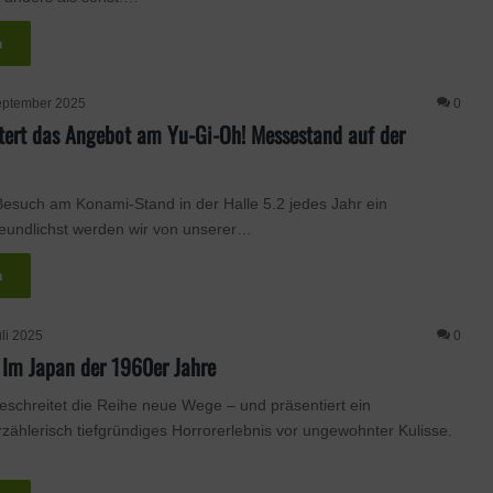
n
eptember 2025
0
ert das Angebot am Yu-Gi-Oh! Messestand auf der
 Besuch am Konami-Stand in der Halle 5.2 jedes Jahr ein
Freundlichst werden wir von unserer…
n
uli 2025
0
– Im Japan der 1960er Jahre
f beschreitet die Reihe neue Wege – und präsentiert ein
rzählerisch tiefgründiges Horrorerlebnis vor ungewohnter Kulisse.