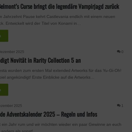
Belmont’s Curse bringt die legendäre Vampirjagd zurück
 Jahrzehnt Pause kehrt Castlevania endlich mit einem neuen
ck. Entwickelt wird der Titel von Konami in…
n
Dezember 2025
0
digt Novität in Rarity Collection 5 an
sta wurden zum ersten Mal extended Artworks für das Yu-Gi-Oh!
el angekündigt! Erste Einblicke auf die Artworks…
n
ezember 2025
1
de Adventskalender 2025 – Regeln und Infos
t ein Jahr rum und wir möchten wieder ein paar Gewinne an euch
h anders als sonst!…