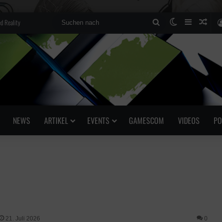
d Reality
Suchen
Skin umscha
Sidebar
Zufä
nach
NEWS
ARTIKEL
EVENTS
GAMESCOM
VIDEOS
PO
21. Juli 2026
0