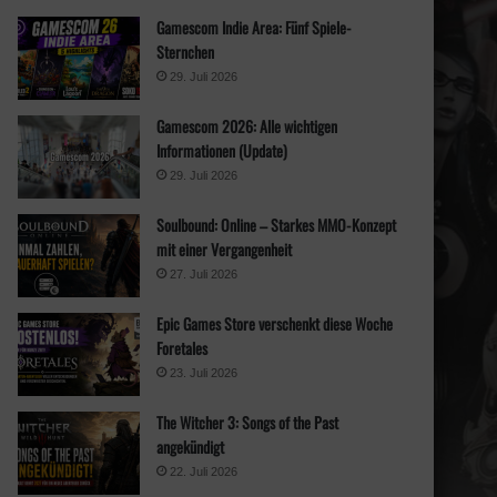
n
Gamescom Indie Area: Fünf Spiele-
a
Sternchen
c
h
29. Juli 2026
:
Gamescom 2026: Alle wichtigen
Informationen (Update)
29. Juli 2026
Soulbound: Online – Starkes MMO-Konzept
mit einer Vergangenheit
27. Juli 2026
Epic Games Store verschenkt diese Woche
Foretales
23. Juli 2026
The Witcher 3: Songs of the Past
angekündigt
22. Juli 2026