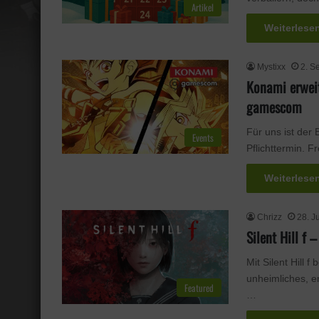
Artikel
Weiterlese
Mystixx
2. S
Konami erweit
gamescom
Für uns ist der
Events
Pflichttermin. 
Weiterlese
Chrizz
28. J
Silent Hill f 
Mit Silent Hill 
unheimliches, e
Featured
…