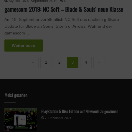
Mystixx
4. September 2019
0
gamescom 2019: NC Soft – Blade & Souls‘ neue Klasse
Am 18. September veröffentlich NC Soft das nächste größere
Update für Blade an Souls: Storm of Arrows! Während der
gamescom…
Weiterlesen
«
1
2
3
4
»
Meist gesehen
PlayStation 5 Disc Edition auf Newseule zu gewinnen
7. Dezember 2021