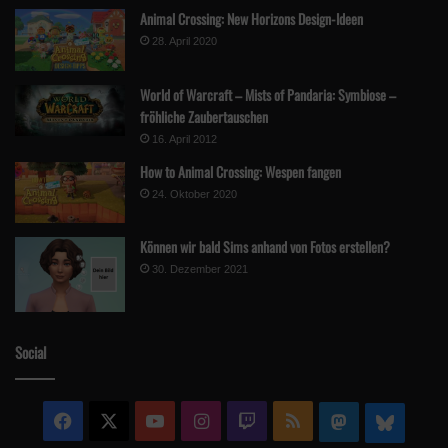
Animal Crossing: New Horizons Design-Ideen
28. April 2020
World of Warcraft – Mists of Pandaria: Symbiose –
fröhliche Zaubertauschen
16. April 2012
How to Animal Crossing: Wespen fangen
24. Oktober 2020
Können wir bald Sims anhand von Fotos erstellen?
30. Dezember 2021
Social
Facebook
X
YouTube
Instagram
Twitch
RSS
Mastodon
Blue