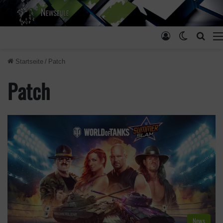
Anmelden
Skin ums
Such
Startseite
/
Patch
Patch
News