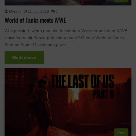
Mystixx
21. Juli 2020
1
World of Tanks meets WWE
Was passiert, wenn man die bekannten Wrestler aus dem WWE-
Universum mit Panzergefechten paart? Genau World of Tanks:
SummerSlam. Gleichnamig, wie…
Weiterlesen
News