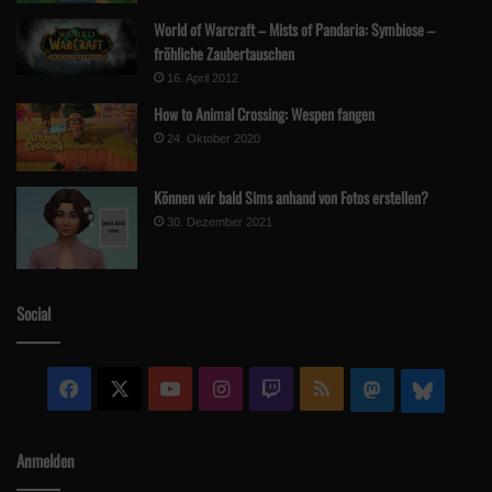
World of Warcraft – Mists of Pandaria: Symbiose –
fröhliche Zaubertauschen
16. April 2012
How to Animal Crossing: Wespen fangen
24. Oktober 2020
Können wir bald Sims anhand von Fotos erstellen?
30. Dezember 2021
Social
Facebook
X
YouTube
Instagram
Twitch
RSS
Mastodon
Blue
Anmelden