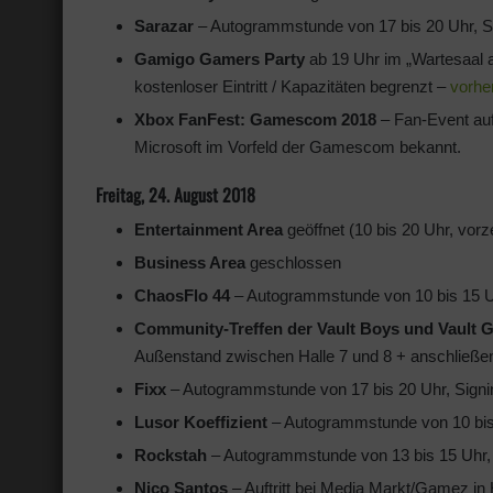
Sarazar
– Autogrammstunde von 17 bis 20 Uhr, Si
Gamigo Gamers Party
ab 19 Uhr im „Wartesaal 
kostenloser Eintritt / Kapazitäten begrenzt –
vorhe
Xbox FanFest: Gamescom 2018
– Fan-Event auf 
Microsoft im Vorfeld der Gamescom bekannt.
Freitag, 24. August 2018
Entertainment Area
geöffnet (10 bis 20 Uhr, vorz
Business Area
geschlossen
ChaosFlo 44
– Autogrammstunde von 10 bis 15 Uh
Community-Treffen der Vault Boys und Vault G
Außenstand zwischen Halle 7 und 8 + anschließe
Fixx
– Autogrammstunde von 17 bis 20 Uhr, Signin
Lusor Koeffizient
– Autogrammstunde von 10 bis 
Rockstah
– Autogrammstunde von 13 bis 15 Uhr, S
Nico Santos
– Auftritt bei Media Markt/Gamez in H