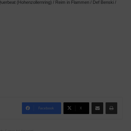
/ Querbeat (Hohenzollernring) / Reim in Flammen / Def Benski /
Teile per E-Mail
Drucken
Facebook
X
olle Games bei Amazon!