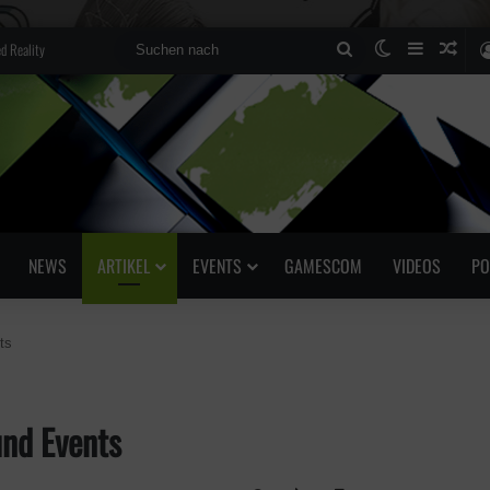
d Reality
Suchen
Skin umscha
Sidebar
Zufä
nach
NEWS
ARTIKEL
EVENTS
GAMESCOM
VIDEOS
PO
ts
nd Events