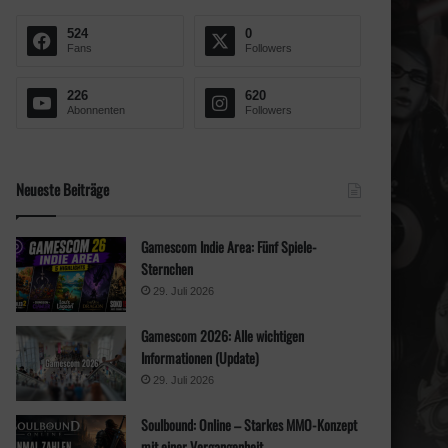
n
a
524
0
c
Fans
Followers
h
:
226
620
Abonnenten
Followers
Neueste Beiträge
Gamescom Indie Area: Fünf Spiele-
Sternchen
29. Juli 2026
Gamescom 2026: Alle wichtigen
Informationen (Update)
29. Juli 2026
Soulbound: Online – Starkes MMO-Konzept
mit einer Vergangenheit