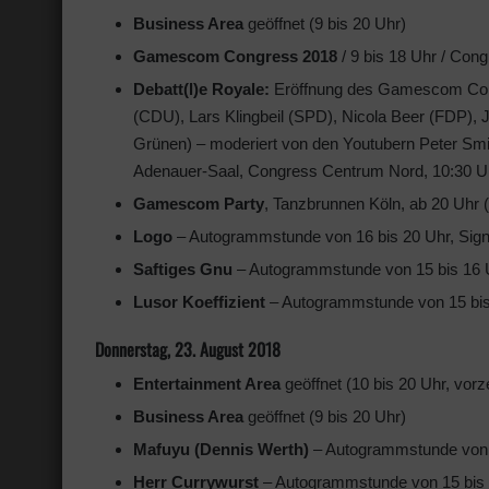
Business Area
geöffnet (9 bis 20 Uhr)
Gamescom Congress 2018
/ 9 bis 18 Uhr / Co
Debatt(l)e Royale:
Eröffnung des Gamescom Congr
(CDU), Lars Klingbeil (SPD), Nicola Beer (FDP), J
Grünen) – moderiert von den Youtubern Peter Smit
Adenauer-Saal, Congress Centrum Nord, 10:30 Uh
Gamescom Party
, Tanzbrunnen Köln, ab 20 Uhr (
Logo
– Autogrammstunde von 16 bis 20 Uhr, Signi
Saftiges Gnu
– Autogrammstunde von 15 bis 16 Uh
Lusor Koeffizient
– Autogrammstunde von 15 bis 
Donnerstag, 23. August 2018
Entertainment Area
geöffnet (10 bis 20 Uhr, vorz
Business Area
geöffnet (9 bis 20 Uhr)
Mafuyu (Dennis Werth)
– Autogrammstunde von 15
Herr Currywurst
– Autogrammstunde von 15 bis 1