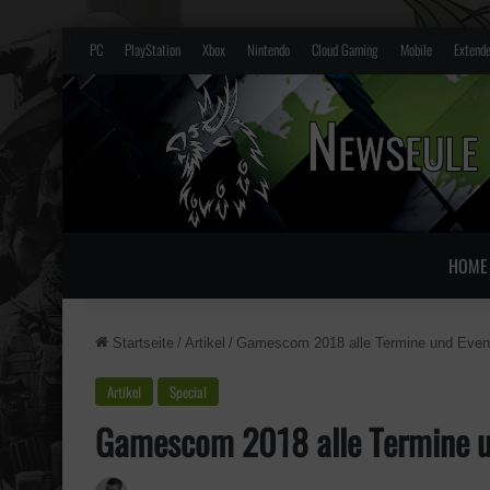
PC
PlayStation
Xbox
Nintendo
Cloud Gaming
Mobile
Extende
HOME
Startseite
/
Artikel
/
Gamescom 2018 alle Termine und Even
Artikel
Special
Gamescom 2018 alle Termine u