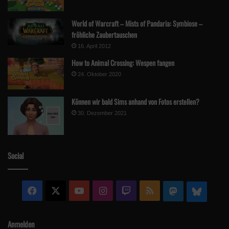
World of Warcraft – Mists of Pandaria: Symbiose –
fröhliche Zaubertauschen
16. April 2012
How to Animal Crossing: Wespen fangen
24. Oktober 2020
Können wir bald Sims anhand von Fotos erstellen?
30. Dezember 2021
Social
Facebook
X
YouTube
Instagram
Twitch
RSS
Mastodon
Blue
Anmelden