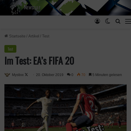
Anmelden
Skin ums
Such
Startseite
/
Artikel
/
Test
Test
Im Test: EA’s FIFA 20
Mystixx
F
20. Oktober 2019
0
70
5 Minuten gelesen
o
l
l
o
w
o
n
X