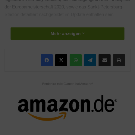
der Europameisterschaft 2020, sowie das Sankt-Petersburg-
Stadion detailliert nachgebildet im Update enthalten sein.
Wettbewerbs-Updates
Mehr anzeigen
Während die Nationalmannschaften im echten Leben um den
Sieg ringen, wird auch eFootball PES 2020 um weitere Inhalte
ergänzt. Neben „Featured Players“, die während des gesamten
WhatsApp
Telegram
Teile per E-Mail
Drucken
Turniers dem Spieler im myClub-Modus zur Verfügung stehen,
finden „Matchdays“ statt, bei denen der Spieler eine Mannschaft
auswählt und in Online-Matches repräsentiert.
Entdecke tolle Games bei Amazon!
Klicke hier, um Marketing-Cookies zu