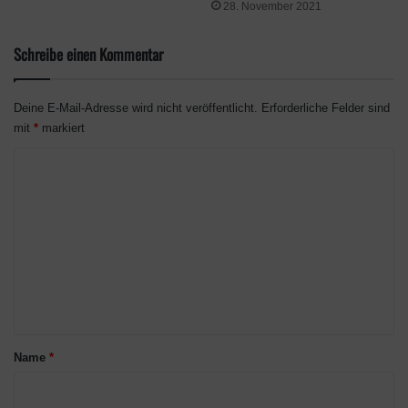
28. November 2021
konami
PES
Schreibe einen Kommentar
Deine E-Mail-Adresse wird nicht veröffentlicht.
Erforderliche Felder sind
mit
*
markiert
K
o
m
m
e
n
t
a
Name
*
r
*