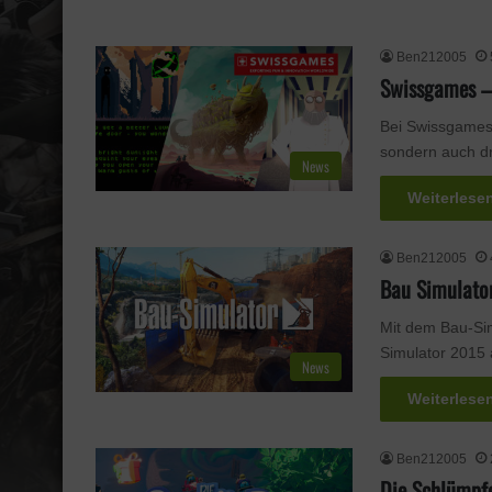
Ben212005
Swissgames – 
Bei Swissgames 
sondern auch dre
News
Weiterlese
Ben212005
Bau Simulator
Mit dem Bau-Sim
Simulator 2015
News
Weiterlese
Ben212005
Die Schlümpfe