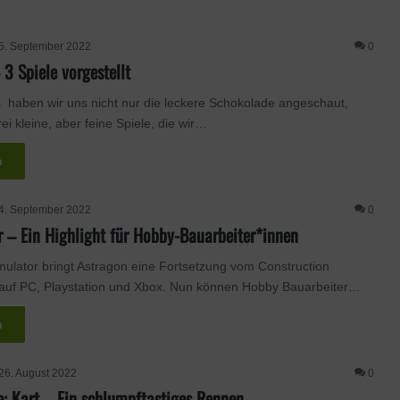
5. September 2022
0
3 Spiele vorgestellt
haben wir uns nicht nur die leckere Schokolade angeschaut,
i kleine, aber feine Spiele, die wir…
n
4. September 2022
0
 – Ein Highlight für Hobby-Bauarbeiter*innen
ulator bringt Astragon eine Fortsetzung vom Construction
 auf PC, Playstation und Xbox. Nun können Hobby Bauarbeiter…
n
26. August 2022
0
: Kart – Ein schlumpftastiges Rennen