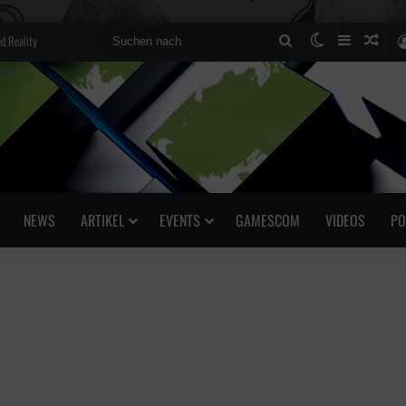
d Reality
Suchen
Skin umscha
Sidebar
Zufä
nach
NEWS
ARTIKEL
EVENTS
GAMESCOM
VIDEOS
PO