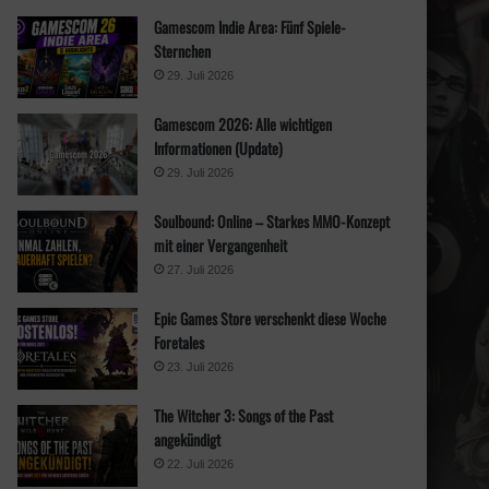
n
Gamescom Indie Area: Fünf Spiele-
a
Sternchen
c
h
29. Juli 2026
:
Gamescom 2026: Alle wichtigen
Informationen (Update)
29. Juli 2026
Soulbound: Online – Starkes MMO-Konzept
mit einer Vergangenheit
27. Juli 2026
Epic Games Store verschenkt diese Woche
Foretales
23. Juli 2026
The Witcher 3: Songs of the Past
angekündigt
22. Juli 2026