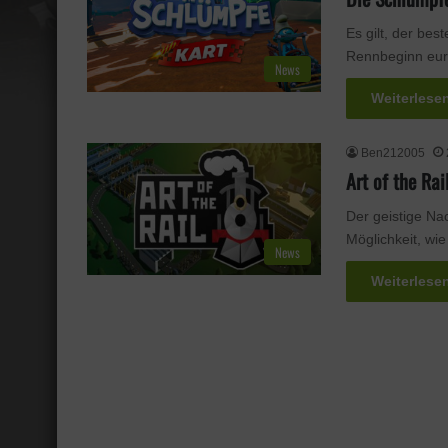
Es gilt, der be
Rennbeginn eur
News
Weiterlese
Ben212005
Art of the Rai
Der geistige Nac
Möglichkeit, wi
News
Weiterlese