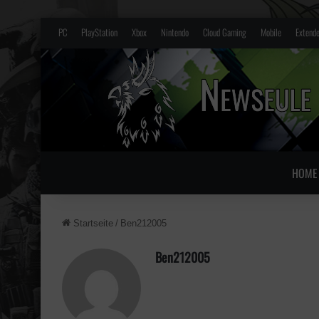
PC
PlayStation
Xbox
Nintendo
Cloud Gaming
Mobile
Extende
HOME
Startseite
/
Ben212005
Ben212005