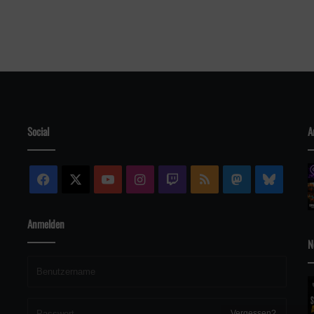
Social
A
Facebook
X
YouTube
Instagram
Twitch
RSS
Mastodon
Blue
Anmelden
N
Vergessen?