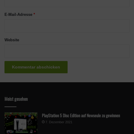
*
E-Mail-Adresse
*
Website
Meist gesehen
PlayStation 5 Disc Edition auf Newseule zu gewinnen
7. Dezember 2021