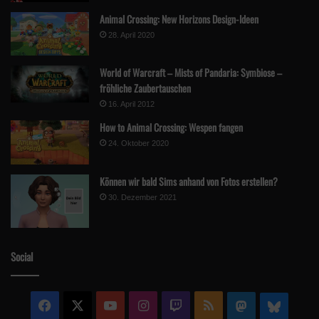
Animal Crossing: New Horizons Design-Ideen
28. April 2020
World of Warcraft – Mists of Pandaria: Symbiose –
fröhliche Zaubertauschen
16. April 2012
How to Animal Crossing: Wespen fangen
24. Oktober 2020
Können wir bald Sims anhand von Fotos erstellen?
30. Dezember 2021
Social
Facebook
X
YouTube
Instagram
Twitch
RSS
Mastodon
Blue