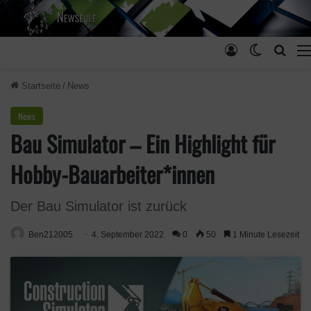
Anmelden
Skin ums
Such
Startseite
/
News
News
Bau Simulator – Ein Highlight für
Hobby-Bauarbeiter*innen
Der Bau Simulator ist zurück
Ben212005
4. September 2022
0
50
1 Minute Lesezeit