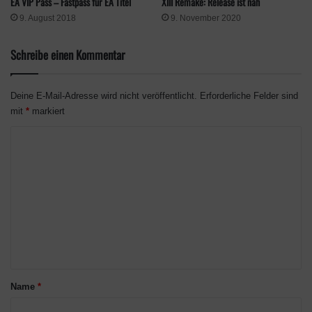
EA VIP Pass – Fastpass für EA Titel
XIII Remake: Release ist nah
9. August 2018
9. November 2020
Schreibe einen Kommentar
Deine E-Mail-Adresse wird nicht veröffentlicht.
Erforderliche Felder sind
mit
*
markiert
K
o
m
m
e
n
t
a
Name
*
r