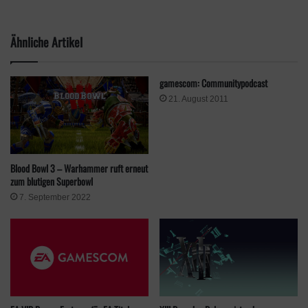
Ähnliche Artikel
Wie auch der Vorgänger wird das Spiel vom Entwickler
gamescom: Communitypodcast
„weltenbauer Software Entwicklung GmbH“ entwickelt.
21. August 2011
Das Spiel erscheint am 20. September und kann im Handel
oder
Digital vorbestellt
werden.
Blood Bowl 3 – Warhammer ruft erneut
Schlagwörter
astragon
Astragon Entertainment
Bau Simulator
zum blutigen Superbowl
gamescom
Gamescom 2022
simulator
7. September 2022