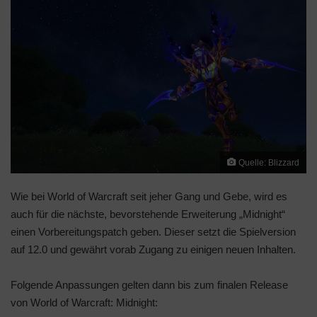
l
l
o
w
o
n
X
Quelle: Blizzard
Wie bei World of Warcraft seit jeher Gang und Gebe, wird es
auch für die nächste, bevorstehende Erweiterung „Midnight“
einen Vorbereitungspatch geben. Dieser setzt die Spielversion
auf 12.0 und gewährt vorab Zugang zu einigen neuen Inhalten.
Folgende Anpassungen gelten dann bis zum finalen Release
von World of Warcraft: Midnight: