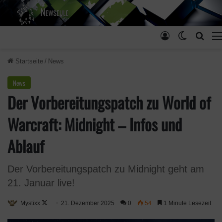
Anmelden
Skin ums
Such
Startseite
/
News
News
Der Vorbereitungspatch zu World of
Warcraft: Midnight – Infos und
Ablauf
Der Vorbereitungspatch zu Midnight geht am
21. Januar live!
Mystixx
F
21. Dezember 2025
0
54
1 Minute Lesezeit
o