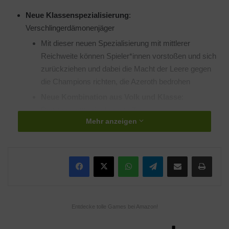
Neue Klassenspezialisierung
:
Verschlingerdämonenjäger
Mit dieser neuen Spezialisierung mit mittlerer
Reichweite können Spieler*innen vorstoßen und sich
zurückziehen und dabei die Macht der Leere gegen
die Champions richten, die Azeroth bedrohen
Neue Kombination aus Volk und Klasse
:
Dämonenjäger der Leerenelfen
Mehr anzeigen
Stat- & Item-Squish
Gleiche Spielerstärke, überschaubarere Zahlen
Updates für die Benutzeroberfläche
WhatsApp
Telegram
Teile per E-Mail
Drucken
Mächtige neue Funktionen, verbesserte
Anpassungsoptionen, übersichtlichere
Schlachtzugfenster, erweiterte
Entdecke tolle Games bei Amazon!
Anzeigeskalierungsoptionen und mehr
Weitere Informationen über einige der Änderungen