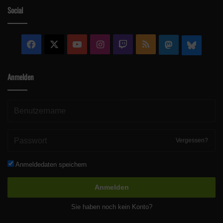
Social
Facebook
X
YouTube
Instagram
Twitch
RSS
Mastodon
Blue
Anmelden
Vergessen?
Anmeldedaten speichern
Anmelden
Sie haben noch kein Konto?