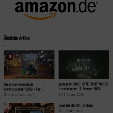
und Aktualisierungen an Namensplaketten,
Schadensanzeigen, Bosswarnungen und mehr gibt es
in Blizzards
bereits veröffentlichten Artikel
.
Aktualisiertes Transmogrifikationssystem
Spieler*innen können vollständige Outfits freischalten,
Ähnliche Artikel
sie für alle Charaktere für jeden Anlass abspeichern
und mehr
Ausbildungsgelände für PvP
Die aktuelle Rauferei K.I.nderspiel wird zu einem
neuen permanenten PvP-Spielmodus erweitert, der
den Einstieg in das PvP-Gameplay von
WoW
erleichtern oder einen Ort für das Erlernen neuer
gamescom 2020: LITTLE NIGHTMARES
Der große Newseule.de
Klassen und Spezialisierungen in einer PvP-
II erscheint am 11. Februar 2021
Adventskalender 2022 – Tag 16
Umgebung bieten soll
28. August 2020
16. Dezember 2022
Insgesamt sind drei Schlachtfelder enthalten:
Gewinner des 24. Türchens
Arathibecken, Silberbruchmine und Schlacht um
2. Januar 2011
Gilneas