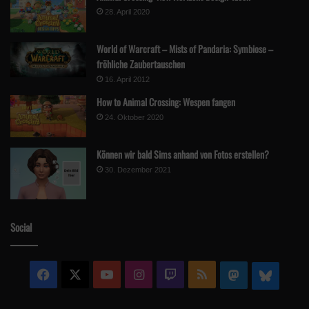
28. April 2020
World of Warcraft – Mists of Pandaria: Symbiose –
fröhliche Zaubertauschen
16. April 2012
How to Animal Crossing: Wespen fangen
24. Oktober 2020
Können wir bald Sims anhand von Fotos erstellen?
30. Dezember 2021
Social
Facebook
X
YouTube
Instagram
Twitch
RSS
Mastodon
Blue