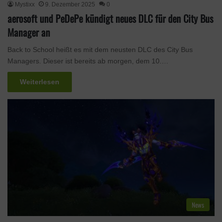
Mystixx
9. Dezember 2025
0
aerosoft und PeDePe kündigt neues DLC für den City Bus
Manager an
Back to School heißt es mit dem neusten DLC des City Bus
Managers. Dieser ist bereits ab morgen, dem 10.…
Weiterlesen
News