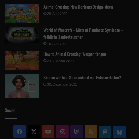
Animal Crossing: New Horizons Design-Ideen
28. April 2020
World of Warcraft – Mists of Pandaria: Symbiose –
fröhliche Zaubertauschen
16. April 2012
How to Animal Crossing: Wespen fangen
24. Oktober 2020
Können wir bald Sims anhand von Fotos erstellen?
30. Dezember 2021
Social
Facebook
X
YouTube
Instagram
Twitch
RSS
Mastodon
Blue