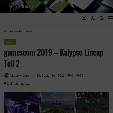
Anmelden
Skin ums
Such
Startseite
/
News
News
gamescom 2019 – Kalypso Lineup
Teil 2
Marco Krämer
16. September 2019
0
32
2 Minuten gelesen