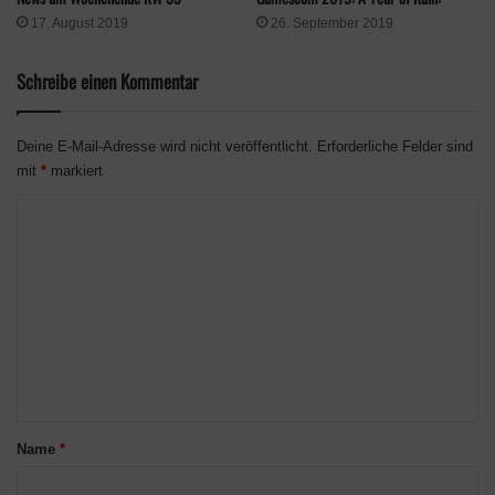
17. August 2019
26. September 2019
Schreibe einen Kommentar
Deine E-Mail-Adresse wird nicht veröffentlicht.
Erforderliche Felder sind
Klicke hier, um Marketing-Cookies zu
mit
*
markiert
akzeptieren und diesen Inhalt zu aktivieren
K
o
m
m
e
n
t
a
Spacebase Startopia wurde via Unity Game Engine realisiert.
Name
*
Die Spielzeit der Einzelspieler-Kampagne beläuft sich auf ca. 15
r