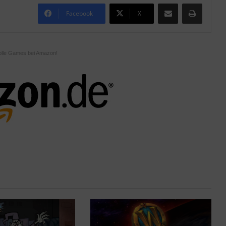
Teile per E-Mail
Drucken
Facebook
X
olle Games bei Amazon!