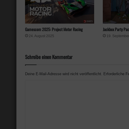
Gamescom 2025: Project Motor Racing
Jackbox Party Pac
24. August 2025
19. Septembe
Schreibe einen Kommentar
Deine E-Mail-Adresse wird nicht veröffentlicht.
Erforderliche F
K
o
m
m
e
n