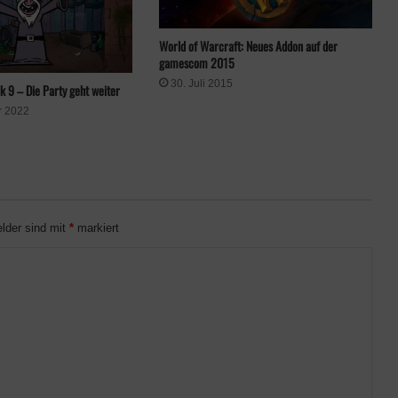
World of Warcraft: Neues Addon auf der
gamescom 2015
30. Juli 2015
k 9 – Die Party geht weiter
r 2022
elder sind mit
*
markiert