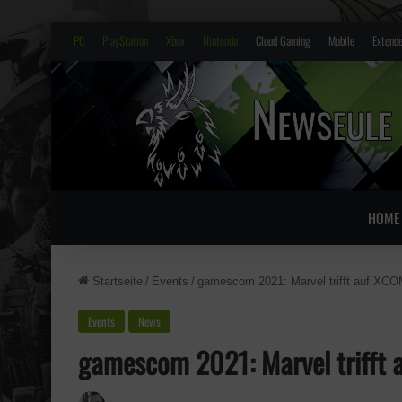
PC
PlayStation
Xbox
Nintendo
Cloud Gaming
Mobile
Extende
HOME
Startseite
/
Events
/
gamescom 2021: Marvel trifft auf XC
Events
News
gamescom 2021: Marvel trifft