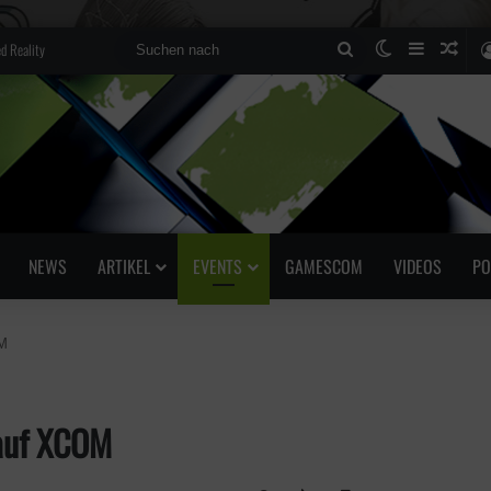
d Reality
Suchen
Skin umscha
Sidebar
Zufä
nach
NEWS
ARTIKEL
EVENTS
GAMESCOM
VIDEOS
PO
OM
 auf XCOM