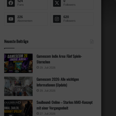
524
0
c
Fans
Followers
h
:
226
620
Abonnenten
Followers
Neueste Beiträge
Gamescom Indie Area: Fünf Spiele-
Sternchen
29. Juli 2026
Gamescom 2026: Alle wichtigen
Informationen (Update)
29. Juli 2026
Soulbound: Online – Starkes MMO-Konzept
mit einer Vergangenheit
27. Juli 2026