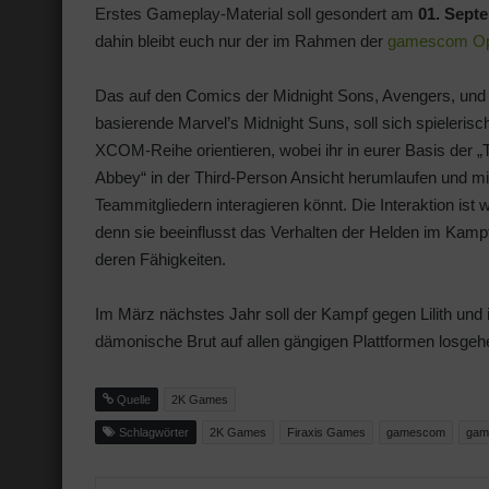
Erstes Gameplay-Material soll gesondert am
01. Sept
dahin bleibt euch nur der im Rahmen der
gamescom Ope
Das auf den Comics der Midnight Sons, Avengers, un
basierende Marvel’s Midnight Suns, soll sich spielerisc
XCOM-Reihe orientieren, wobei ihr in eurer Basis der „
Abbey“ in der Third-Person Ansicht herumlaufen und mi
Teammitgliedern interagieren könnt. Die Interaktion ist w
denn sie beeinflusst das Verhalten der Helden im Kamp
deren Fähigkeiten.
Im März nächstes Jahr soll der Kampf gegen Lilith und 
dämonische Brut auf allen gängigen Plattformen losgeh
Quelle
2K Games
Schlagwörter
2K Games
Firaxis Games
gamescom
gam