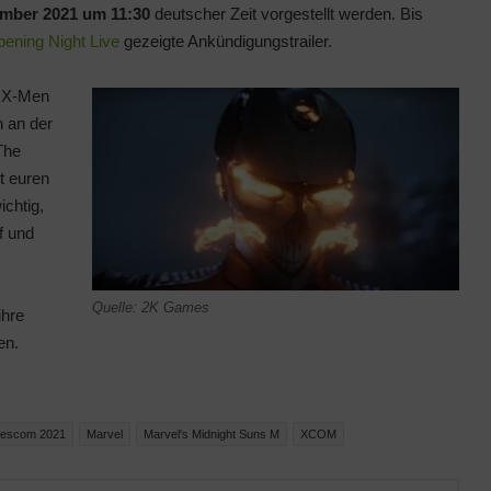
ember 2021 um 11:30
deutscher Zeit vorgestellt werden. Bis
ning Night Live
gezeigte Ankündigungstrailer.
d X-Men
h an der
The
t euren
ichtig,
f und
Quelle: 2K Games
ihre
en.
escom 2021
Marvel
Marvel's Midnight Suns M
XCOM