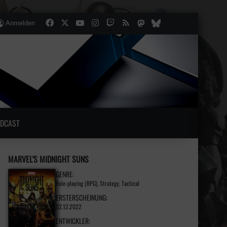
Facebook
X
YouTube
Instagram
Twitch
RSS
Mastodon
lten
lliger Artikel
Bluesky
Anmelden
DCAST
MARVEL'S MIDNIGHT SUNS
GENRE:
Role-playing (RPG), Strategy, Tactical
ERSTERSCHEINUNG:
02.12.2022
ENTWICKLER: