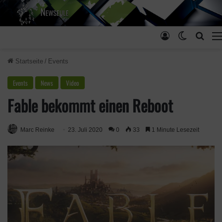
Anmelden
Skin ums
Such
Startseite
/
Events
Events
News
Video
Fable bekommt einen Reboot
Marc Reinke
23. Juli 2020
0
33
1 Minute Lesezeit