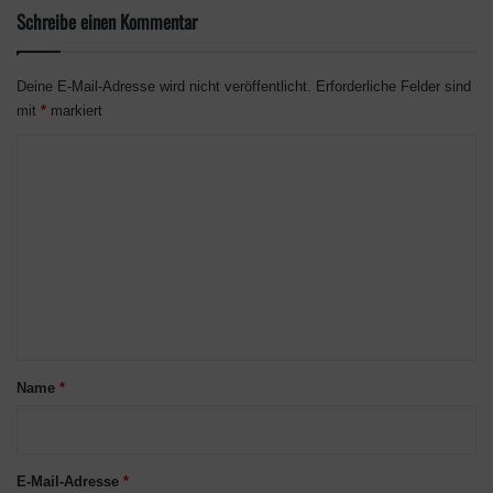
Schreibe einen Kommentar
Summer Game Fest 2020
Xbox Games Showcase
Deine E-Mail-Adresse wird nicht veröffentlicht.
Erforderliche Felder sind
mit
*
markiert
K
o
m
m
e
n
t
a
Name
*
r
*
E-Mail-Adresse
*