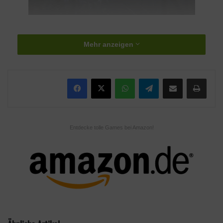
Mit einem Happs im Maul – Quelle: Microsoft
Mehr anzeigen
Der Teaser-Trailer könnte vom Aufbau der Anfang des Intros
sein. Eine Fee fliegt vergnügt durch den Wald, im Hintergrund
WhatsApp
Telegram
Teile per E-Mail
Drucken
eine Erzählerstimme und ein plötzlicher Stimmungsbruch durch
eine Kröte. Wir erinnern uns an das Hühnchen aus dem Intro zu
Fable 3.
Entdecke tolle Games bei Amazon!
Entwickelt wird das Spiel von Entwickler Playground Games,
die hauptsächlich für die Forza Horizon-Reihe verantwortlich
waren. Ob sie einem Projekt wie Fable gewachsen sind, werden
wir sehen, wenn das Spiel für Xbox One Series X und PC
erscheint.