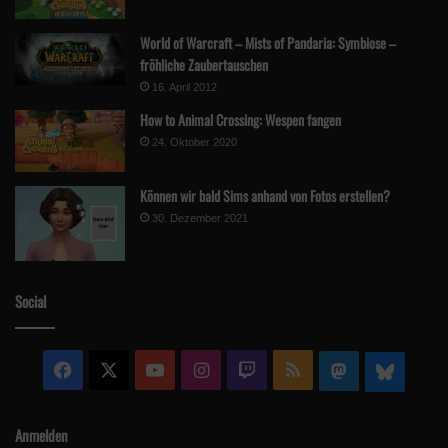
World of Warcraft – Mists of Pandaria: Symbiose –
fröhliche Zaubertauschen
16. April 2012
How to Animal Crossing: Wespen fangen
24. Oktober 2020
Können wir bald Sims anhand von Fotos erstellen?
30. Dezember 2021
Social
Facebook
X
YouTube
Instagram
Twitch
RSS
Mastodon
Blue
Anmelden