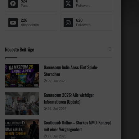
524
0
c
Fans
Followers
h
:
226
620
Abonnenten
Followers
Neueste Beiträge
Gamescom Indie Area: Fünf Spiele-
Sternchen
29. Juli 2026
Gamescom 2026: Alle wichtigen
Informationen (Update)
29. Juli 2026
Soulbound: Online – Starkes MMO-Konzept
mit einer Vergangenheit
27. Juli 2026