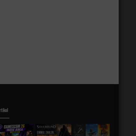
rtikel
sky