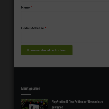
a
Name
*
r
*
E-Mail-Adresse
*
Meist gesehen
PlayStation 5 Disc Edition auf Newseule zu
gewinnen