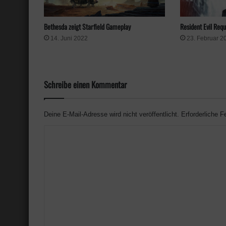
Bethesda zeigt Starfield Gameplay
Resident Evil Req
14. Juni 2022
23. Februar 2
Schreibe einen Kommentar
Deine E-Mail-Adresse wird nicht veröffentlicht.
Erforderliche F
K
o
m
m
e
n
t