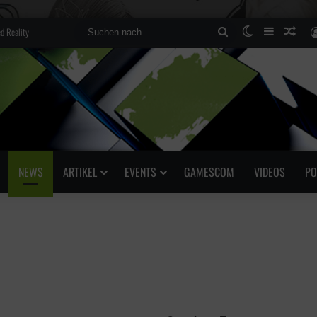
d Reality
Suchen
Skin umscha
Sidebar
Zufä
nach
NEWS
ARTIKEL
EVENTS
GAMESCOM
VIDEOS
PO