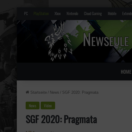
PC
PlayStation
Xbox
Nintendo
Cloud Gaming
Mobile
Extende
HOME
Startseite
/
News
/
SGF 2020: Pragmata
News
Video
SGF 2020: Pragmata