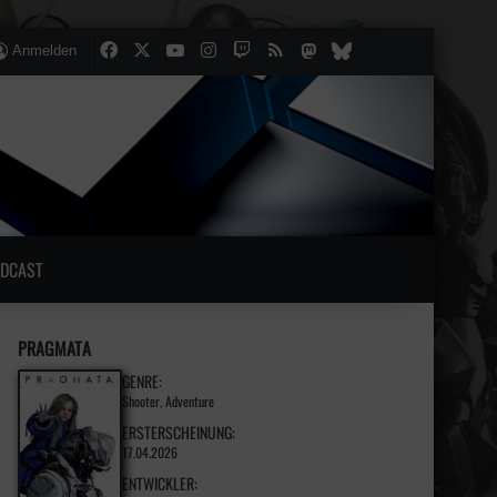
Facebook
X
YouTube
Instagram
Twitch
RSS
Mastodon
lten
lliger Artikel
Bluesky
Anmelden
DCAST
PRAGMATA
GENRE:
Shooter, Adventure
ERSTERSCHEINUNG:
17.04.2026
ENTWICKLER: