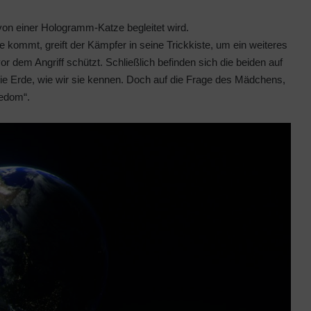
von einer Hologramm-Katze begleitet wird.
e kommt, greift der Kämpfer in seine Trickkiste, um ein weiteres
dem Angriff schützt. Schließlich befinden sich die beiden auf
e Erde, wie wir sie kennen. Doch auf die Frage des Mädchens,
eedom“.