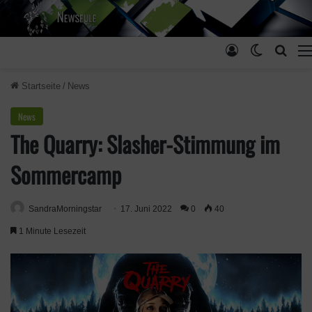
Anmelden
Skin ums
Such
Startseite
/
News
News
The Quarry: Slasher-Stimmung im
Sommercamp
SandraMorningstar
17. Juni 2022
0
40
1 Minute Lesezeit