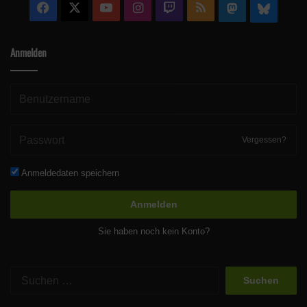
Facebook
X
YouTube
Instagram
Twitch
RSS
Mastodon
Blue
Anmelden
Vergessen?
Anmeldedaten speichern
Anmelden
Sie haben noch kein Konto?
Suchen
nach: