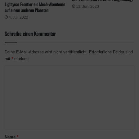
Lightyear Frontier ein Mech-Abenteuer
mysteriösen Geschehnissen rund um North Kill, NY.
13. Juni 2020
auf einem anderen Planeten
4. Juli 2022
Schreibe einen Kommentar
Deine E-Mail-Adresse wird nicht veröffentlicht.
Erforderliche Felder sind
mit
*
markiert
K
o
m
m
e
Das Logo des Begleit-Podcasts zu The Quarry. Insgesamt gibt es
n
sechs Folgen. (Quelle: 2K Games)
t
Der Podcast ist auf
Spotify
,
Apple Podcasts
sowie dem
a
Name
*