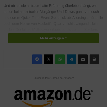
Und ob sie die alptraumhafte Erfahrung überleben hängt, wie
schon beim spirituellen Vorgänger Until Dawn, ganz von euch
und eurem Quick-Time-Event-Geschick ab. Allerdings müsst ihr
euch dem Horror von Hackett’s Quarry nicht zwingend allein
stellen. Der lokale Multiplayer erlaubt es bis zu acht Spielern,
das Spiel gemeinsam zu durchleben.
Mehr anzeigen
WhatsApp
Telegram
Teile per E-Mail
Drucken
Entdecke tolle Games bei Amazon!
Klicke hier, um Marketing-Cookies zu
akzeptieren und diesen Inhalt zu aktivieren