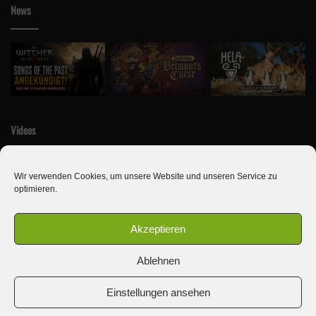
News
Videos
Wir verwenden Cookies, um unsere Website und unseren Service zu
optimieren.
Akzeptieren
Ablehnen
© Copyright 2010 - 2026, Alle Rechte vorbehalten | Newseule
Einstellungen ansehen
Archiv
Impressum & Kontakt
Team
Jobs
Cookie-Richtlinie (EU)
Datenschutzerklärung