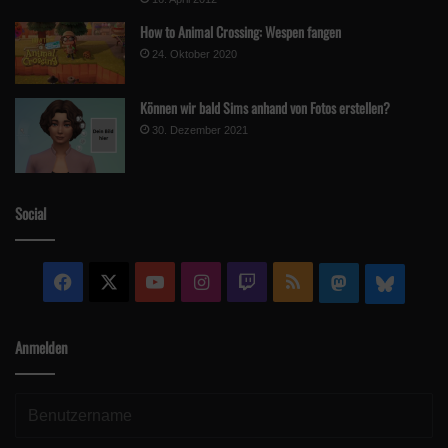
How to Animal Crossing: Wespen fangen
24. Oktober 2020
Können wir bald Sims anhand von Fotos erstellen?
30. Dezember 2021
Social
Facebook
X
YouTube
Instagram
Twitch
RSS
Mastodon
Blue
Anmelden