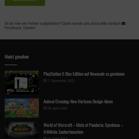
Ist dir hier ein Fehler aufgefallen? Dann sende uns doch bitte einfach
Feedback
. Danke!
Meist gesehen
PlayStation 5 Disc Edition auf Newseule zu gewinnen
7. Dezember 2021
Animal Crossing: New Horizons Design-Ideen
28. April 2020
World of Warcraft – Mists of Pandaria: Symbiose –
fröhliche Zaubertauschen
16. April 2012