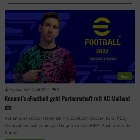
News
Mystixx
8. April 2022
0
Konami’s eFootball geht Partnerschaft mit AC Mailand
ein
Konamis eFootball (ehemals Pro Evolution Soccer, kurz: PES)
Unterschied sich in einigen Dingen zu EA’s FIFA. Auch daher der
Kampf…