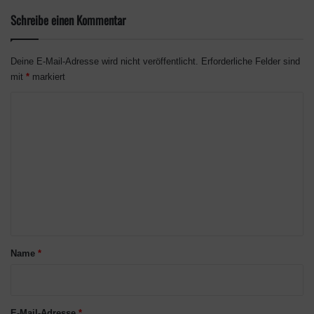
Schreibe einen Kommentar
Deine E-Mail-Adresse wird nicht veröffentlicht.
Erforderliche Felder sind
mit
*
markiert
K
o
m
m
e
n
t
a
Name
*
r
*
E-Mail-Adresse
*