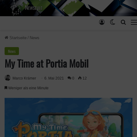
Anmelden
Skin ums
Such
Startseite
/
News
News
My Time at Portia Mobil
Marco Krämer
6. Mai 2021
0
12
Weniger als eine Minute