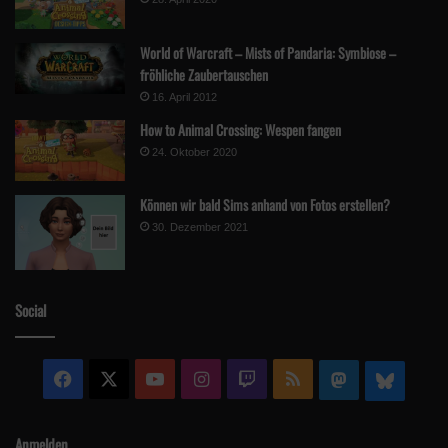
World of Warcraft – Mists of Pandaria: Symbiose –
fröhliche Zaubertauschen
16. April 2012
How to Animal Crossing: Wespen fangen
24. Oktober 2020
Können wir bald Sims anhand von Fotos erstellen?
30. Dezember 2021
Social
Facebook
X
YouTube
Instagram
Twitch
RSS
Mastodon
Blue
Anmelden